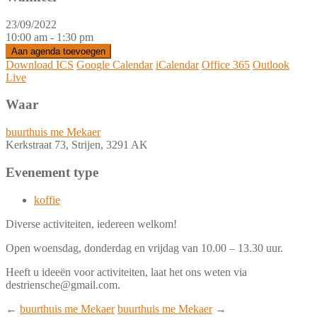
23/09/2022
10:00 am - 1:30 pm
Aan agenda toevoegen
Download ICS
Google Calendar
iCalendar
Office 365
Outlook
Live
Waar
buurthuis me Mekaer
Kerkstraat 73, Strijen, 3291 AK
Evenement type
koffie
Diverse activiteiten, iedereen welkom!
Open woensdag, donderdag en vrijdag van 10.00 – 13.30 uur.
Heeft u ideeën voor activiteiten, laat het ons weten via
destriensche@gmail.com.
←
buurthuis me Mekaer
buurthuis me Mekaer
→