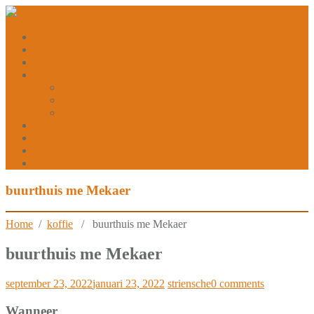
home
me Mekaer
lid worden
over ons
acte van oprichting
details de Striensche
Vrienden van de Hoge Weide
sponsoren
partners
contact
de Wielewaal
buurthuis me Mekaer
Home
/
koffie
/ buurthuis me Mekaer
buurthuis me Mekaer
september 23, 2022
januari 23, 2022
striensche
0 comments
Wanneer