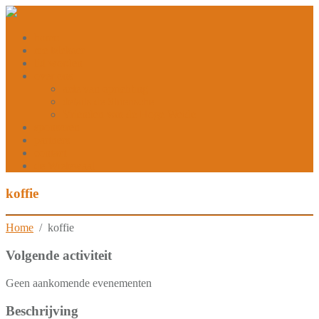
home
me Mekaer
lid worden
over ons
acte van oprichting
details de Striensche
Vrienden van de Hoge Weide
sponsoren
partners
contact
de Wielewaal
koffie
Home
/ koffie
Volgende activiteit
Geen aankomende evenementen
Beschrijving