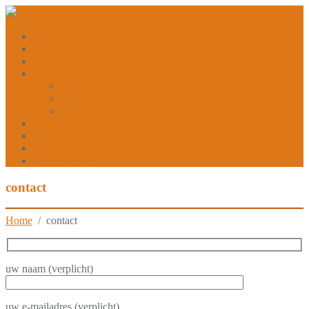
home
me Mekaer
lid worden
over ons
acte van oprichting
details de Striensche
Vrienden van de Hoge Weide
sponsoren
partners
contact
de Wielewaal
contact
Home
/ contact
uw naam (verplicht)
uw e-mailadres (verplicht)