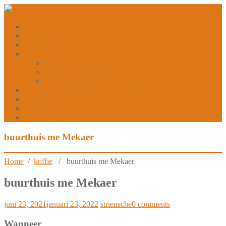
home
me Mekaer
lid worden
over ons
acte van oprichting
details de Striensche
Vrienden van de Hoge Weide
sponsoren
partners
contact
de Wielewaal
buurthuis me Mekaer
Home
/
koffie
/ buurthuis me Mekaer
buurthuis me Mekaer
juni 23, 2021
januari 23, 2022
striensche
0 comments
Wanneer