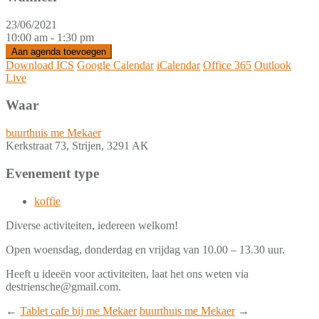
23/06/2021
10:00 am - 1:30 pm
Aan agenda toevoegen
Download ICS
Google Calendar
iCalendar
Office 365
Outlook
Live
Waar
buurthuis me Mekaer
Kerkstraat 73, Strijen, 3291 AK
Evenement type
koffie
Diverse activiteiten, iedereen welkom!
Open woensdag, donderdag en vrijdag van 10.00 – 13.30 uur.
Heeft u ideeën voor activiteiten, laat het ons weten via
destriensche@gmail.com.
←
Tablet cafe bij me Mekaer
buurthuis me Mekaer
→