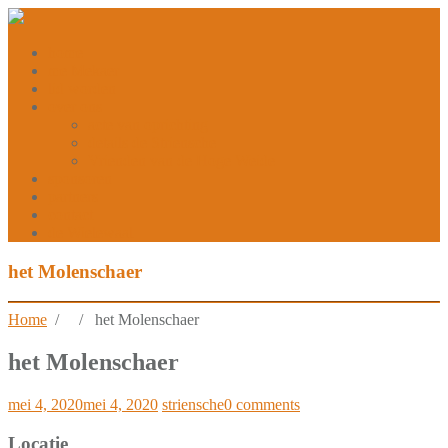
home
me Mekaer
lid worden
over ons
acte van oprichting
details de Striensche
Vrienden van de Hoge Weide
sponsoren
partners
contact
de Wielewaal
het Molenschaer
Home
/ / het Molenschaer
het Molenschaer
mei 4, 2020
mei 4, 2020
striensche
0 comments
Locatie