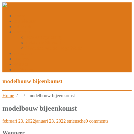
home
me Mekaer
lid worden
over ons
acte van oprichting
details de Striensche
Vrienden van de Hoge Weide
sponsoren
partners
contact
de Wielewaal
modelbouw bijeenkomst
Home
/ / modelbouw bijeenkomst
modelbouw bijeenkomst
februari 23, 2022
januari 23, 2022
striensche
0 comments
Wanneer