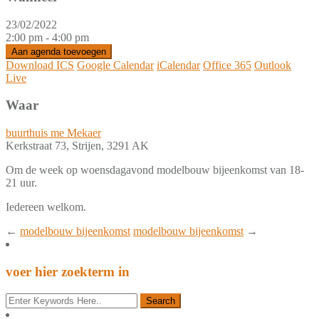
23/02/2022
2:00 pm - 4:00 pm
Aan agenda toevoegen
Download ICS
Google Calendar
iCalendar
Office 365
Outlook
Live
Waar
buurthuis me Mekaer
Kerkstraat 73, Strijen, 3291 AK
Om de week op woensdagavond modelbouw bijeenkomst van 18-
21 uur.
Iedereen welkom.
←
modelbouw bijeenkomst
modelbouw bijeenkomst
→
voer hier zoekterm in